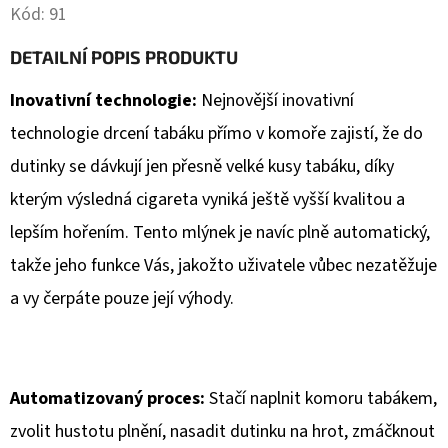
DELUXE
Kód:
91
6
DETAILNÍ POPIS PRODUKTU
999
Kč
Inovativní technologie:
Nejnovější inovativní
technologie drcení tabáku přímo v komoře zajistí, že do
dutinky se dávkují jen přesně velké kusy tabáku, díky
kterým výsledná cigareta vyniká ještě vyšší kvalitou a
lepším hořením. Tento mlýnek je navíc plně automatický,
takže jeho funkce Vás, jakožto uživatele vůbec nezatěžuje
a vy čerpáte pouze její výhody.
Automatizovaný proces:
Stačí naplnit komoru tabákem,
zvolit hustotu plnění, nasadit dutinku na hrot, zmáčknout