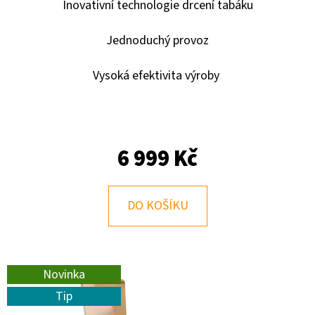
E
Inovativní technologie drcení tabáku
T
Jednoduchý provoz
E
N
Vysoká efektivita výroby
A
J
Í
6 999 Kč
T
?
DO KOŠÍKU
HLEDAT
Novinka
Tip