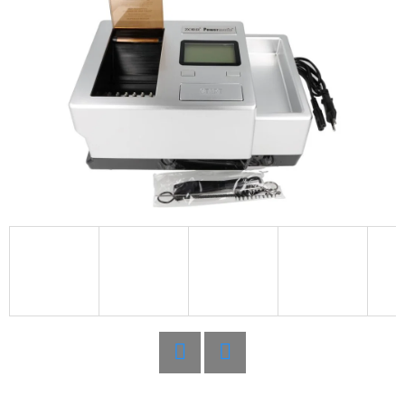
D
O
P
O
R
U
Č
U
J
E
M
E
POWERMATIC
III
Twitter
Facebook
PLUS