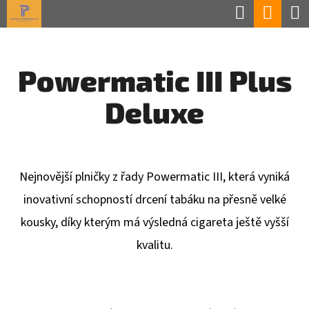
K
Hledat
Náku
Přejít
O
Zpět
Zpět
na
koší
Š
obsah
Powermatic III Plus
Í
C
K
Deluxe
O
P
O
T
Nejnovější plničky z řady Powermatic III, která vyniká
Ř
inovativní schopností drcení tabáku na přesně velké
E
kousky, díky kterým má výsledná cigareta ještě vyšší
B
kvalitu.
U
J