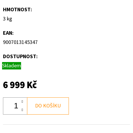
HMOTNOST
:
3 kg
EAN
:
9007013145347
DOSTUPNOST:
Skladem
6 999 Kč
DO KOŠÍKU