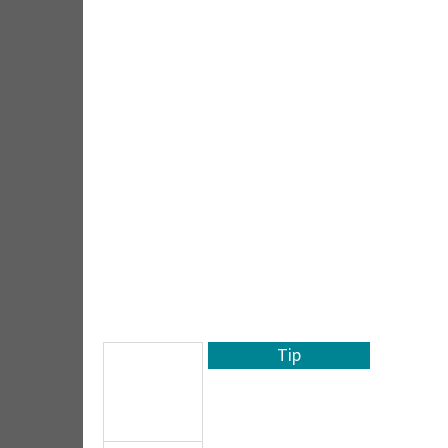
GUMIČKY POWERMATIC III (5 KS)
100 Kč
Tip