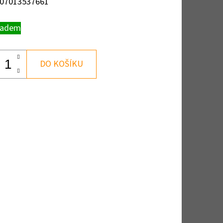
07013537661
ladem
DO KOŠÍKU