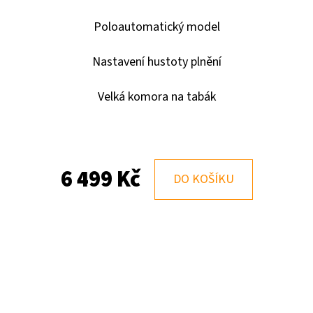
Poloautomatický model
POWERMATIC I PLUS
POWERMATIC V PL
PLNIČKA DUTINEK
Nastavení hustoty plnění
1 899 Kč
8 499 Kč
Velká komora na tabák
6 499 Kč
DO KOŠÍKU