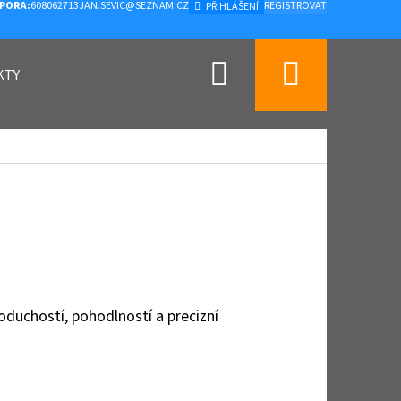
PORA:
608062713
JAN.SEVIC@SEZNAM.CZ
REGISTROVAT
PŘIHLÁŠENÍ
Hledat
Nákupn
KTY
košík
oduchostí, pohodlností a precizní
Následující