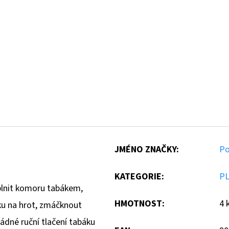
JMÉNO ZNAČKY
:
Po
KATEGORIE
:
PL
plnit komoru tabákem,
HMOTNOST
:
4 
nku na hrot, zmáčknout
ádné ruční tlačení tabáku