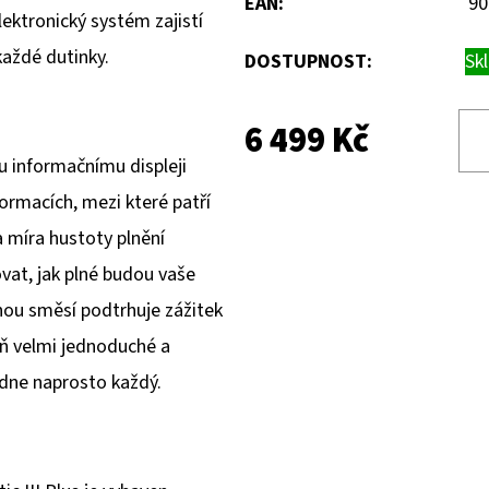
EAN
:
90
ektronický systém zajistí
každé dutinky.
DOSTUPNOST:
Sk
6 499 Kč
 informačnímu displeji
ormacích, mezi které patří
a míra hustoty plnění
vat, jak plné budou vaše
enou směsí podtrhuje zážitek
eň velmi jednoduché a
ládne naprosto každý.