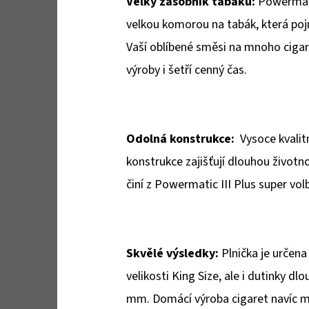
Velký zásobník tabáku:
Powermatic
velkou komorou na tabák, která po
Vaší oblíbené směsi na mnoho cigar
výroby i šetří cenný čas.
Odolná konstrukce:
Vysoce kvalitn
konstrukce zajišťují dlouhou životno
činí z Powermatic III Plus super vol
Skvělé výsledky:
Plnička je určena
velikosti King Size, ale i dutinky 
mm. Domácí výroba cigaret navíc m