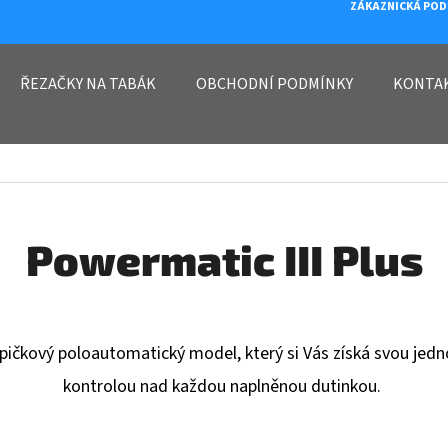
ZÁKAZNICKÁ POD
ŘEZAČKY NA TABÁK
OBCHODNÍ PODMÍNKY
KONTA
O POTŘEBUJETE NAJÍT?
HLEDAT
Powermatic III Plus
DOPORUČUJEME
špičkový poloautomatický model, který si Vás získá svou jedn
kontrolou nad každou naplněnou dutinkou.