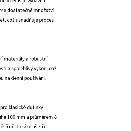
 III Plus je vybaven
jme dostatečné množství
et, což usnadňuje proces
í materiály a robustní
sti a spolehlivý výkon, což
bu na denní používání.
 pro klasické dutinky
dlouhé 100 mm a průměrem 8
ěsíčně dokáže ušetřit