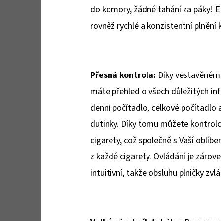
do komory, žádné tahání za páky! El
rovněž rychlé a konzistentní plnění 
Přesná kontrola:
Díky vestavěnému
máte přehled o všech důležitých inf
denní počítadlo, celkové počítadlo 
dutinky. Díky tomu můžete kontrolo
cigarety, což společně s Vaší oblíb
z každé cigarety. Ovládání je zárov
intuitivní, takže obsluhu plničky zv