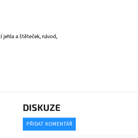
cí jehla a štěteček, návod,
DISKUZE
PŘIDAT KOMENTÁŘ
V